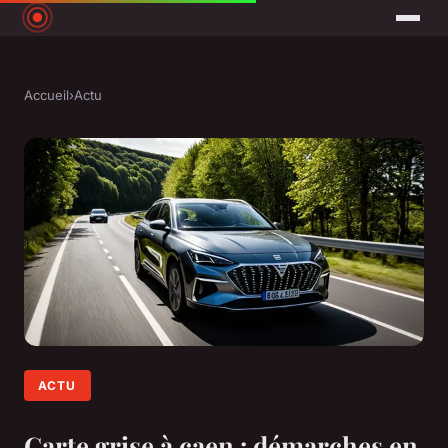
Accueil
›
Actu
ACTU
Carte grise à caen : démarches en