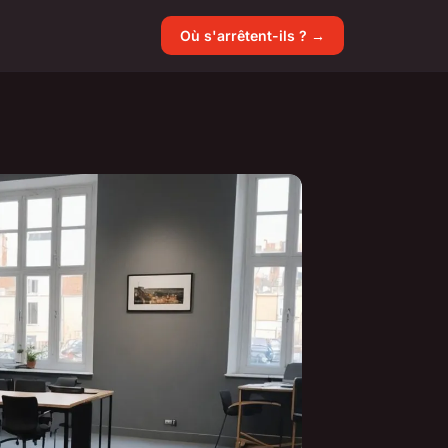
Où s'arrêtent-ils ? →