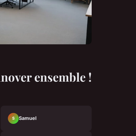
nnover ensemble !
Samuel
S