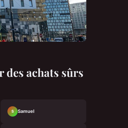
 des achats sûrs
Samuel
S